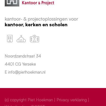
kantoor- & projectoplossingen voor
kantoor,
kerken en
scholen
Noordzandstraat 34
4401 CG Yerseke
E info@piethoekman.nl
(c) copyright Piet Hoekman |
Privacy verklaring
|